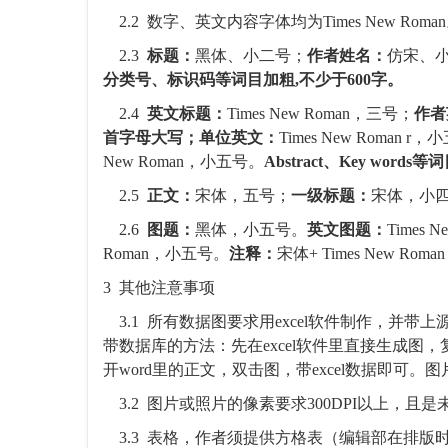
2.2
数字、英文内容字体均为
Times New Roman
2.3
标题：
黑体、小二号；
作者姓名：
仿宋、
分类号、标识码等词目加粗,不少于600字。
2.4
英文标题：
Times New Roman
，三号；
作者
首字母大写；单位英文：
Times New Roman r
，小
New Roman，小五号
。
Abstract
、
Key words
等词
2.5
正文：
宋体，五号；
一级标题：
宋体，小
2.6
图题：
黑体，小五号。
英文图题：
Times N
Roman
，小五号。
注释：
宋体
+ Times New Roman
3
其他注意事项
3.1
所有数据图要求用
excel
软件制作，并带上
带数据库的方法：先在
excel
软件里直接生成图，
开
word
里的正文，双击图，带
excel
数据即可。图
3.2
图片或照片的像素要求
300DPI
以上，且是
3.3
表格，作者须提供方格表（编辑部在排版