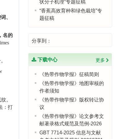
状分子机理”专题征稿
“香蕉高效育种和绿色栽培”专
题征稿
键词、
“热带农业遥感与智能农情监
测”专题征稿
，名的
分享到：
“水稻植物保护”专题征稿
mes
《热带作物学报》入选农学领
域高质量科技期刊分级目录T2
下载中心
更多
号。
级
w
《热带作物学报》征稿简则
“菠萝高效育种、绿色栽培和采
后保鲜”专题征稿
《热带作物学报》地图审核的
作者须知
《热带作物学报》青年编委招
募启事
底纹。
《热带作物学报》版权转让协
法：打
议
《热带作物学报》论文参考文
献著录格式规范及范例-2026
GBT 7714-2025 信息与文献