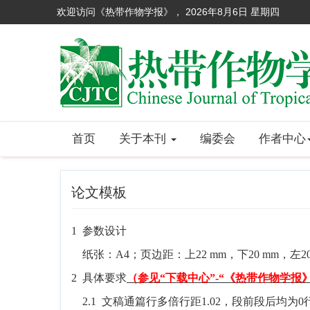
欢迎访问《热带作物学报》，
2026年8月6日 星期四
首页
关于本刊
编委会
作者中心
论文模板
1
参数设计
纸张：
A4
；页边距：上
22 mm
，下
20 mm
，左
2
2
具体要求
（参见“下载中心”
-
“《热带作物学报
2.1
文稿通篇行多倍行距1.02，段前段后均为
0