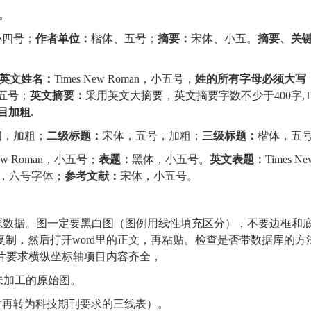
。
小四号；
作者单位：
楷体、五号；
摘要：
宋体、小五。
摘要、关
英文姓名：
Times New Roman
，小五号，
姓的所有字母必须大写
五号；
英文摘要：
采用英文大摘要，英文摘要字数不少于400字,Ti
目加粗
.
四，加粗；
二级标题：
宋体，五号，加粗；
三级标题：
楷体，五
ew Roman
，小五号；
表题：
黑体，小五号。
英文表题：
Times Ne
，六号字体；
参考文献：
宋体，小五号。
源数据。图一定要黑白图（图例用线性填充区分），不要边框和
复制，然后打开
word
里的正文，再粘贴。检查是否带数据库的方
片要求横纵坐标轴项目内容齐全，
未加工的原始图。
时再转为科技期刊要求的三线表）。