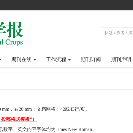
期刊在线
工作流程
期刊订阅
期刊声明
0 mm
，右
20 mm
；文档网格：
42
或
43
行
/
页。
》投稿格式模板”）
行,数字、英文内容字体均为Times New Roman。